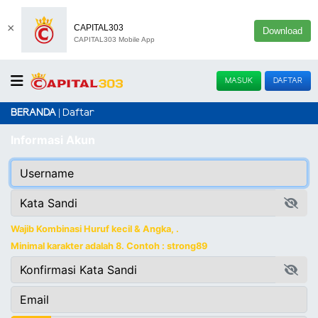
×
CAPITAL303
Download
CAPITAL303 Mobile App
MASUK
DAFTAR
Daftar
BERANDA
Informasi Akun
Wajib Kombinasi Huruf kecil & Angka, .
Minimal karakter adalah 8. Contoh : strong89