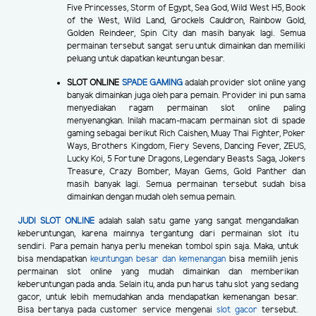
Five Princesses, Storm of Egypt, Sea God, Wild West H5, Book
of the West, Wild Land, Grockels Cauldron, Rainbow Gold,
Golden Reindeer, Spin City dan masih banyak lagi. Semua
permainan tersebut sangat seru untuk dimainkan dan memiliki
peluang untuk dapatkan keuntungan besar.
SLOT ONLINE
SPADE GAMING
adalah provider slot online yang
banyak dimainkan juga oleh para pemain. Provider ini pun sama
menyediakan ragam permainan slot online paling
menyenangkan. Inilah macam-macam permainan slot di spade
gaming sebagai berikut Rich Caishen, Muay Thai Fighter, Poker
Ways, Brothers Kingdom, Fiery Sevens, Dancing Fever, ZEUS,
Lucky Koi, 5 Fortune Dragons, Legendary Beasts Saga, Jokers
Treasure, Crazy Bomber, Mayan Gems, Gold Panther dan
masih banyak lagi. Semua permainan tersebut sudah bisa
dimainkan dengan mudah oleh semua pemain.
JUDI SLOT ONLINE
adalah salah satu game yang sangat mengandalkan
keberuntungan, karena mainnya tergantung dari permainan slot itu
sendiri. Para pemain hanya perlu menekan tombol spin saja. Maka, untuk
bisa mendapatkan
keuntungan besar dan kemenangan
bisa memilih jenis
permainan slot online yang mudah dimainkan dan memberikan
keberuntungan pada anda. Selain itu, anda pun harus tahu slot yang sedang
gacor, untuk lebih memudahkan anda mendapatkan kemenangan besar.
Bisa bertanya pada customer service mengenai
slot gacor
tersebut.