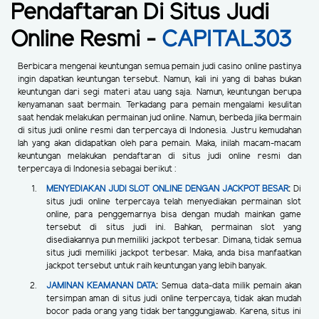
Pendaftaran Di Situs Judi
Online Resmi -
CAPITAL303
Berbicara mengenai keuntungan semua pemain judi casino online pastinya
ingin dapatkan keuntungan tersebut. Namun, kali ini yang di bahas bukan
keuntungan dari segi materi atau uang saja. Namun, keuntungan berupa
kenyamanan saat bermain. Terkadang para pemain mengalami kesulitan
saat hendak melakukan permainan jud online. Namun, berbeda jika bermain
di situs judi online resmi dan terpercaya di Indonesia. Justru kemudahan
lah yang akan didapatkan oleh para pemain. Maka, inilah macam-macam
keuntungan melakukan pendaftaran di situs judi online resmi dan
terpercaya di Indonesia sebagai berikut :
MENYEDIAKAN JUDI SLOT ONLINE DENGAN JACKPOT BESAR
:
Di
situs judi online terpercaya telah menyediakan permainan slot
online, para penggemarnya bisa dengan mudah mainkan game
tersebut di situs judi ini. Bahkan, permainan slot yang
disediakannya pun memiliki jackpot terbesar. Dimana, tidak semua
situs judi memiliki jackpot terbesar. Maka, anda bisa manfaatkan
jackpot tersebut untuk raih keuntungan yang lebih banyak.
JAMINAN KEAMANAN DATA
:
Semua data-data milik pemain akan
tersimpan aman di situs judi online terpercaya, tidak akan mudah
bocor pada orang yang tidak bertanggungjawab. Karena, situs ini