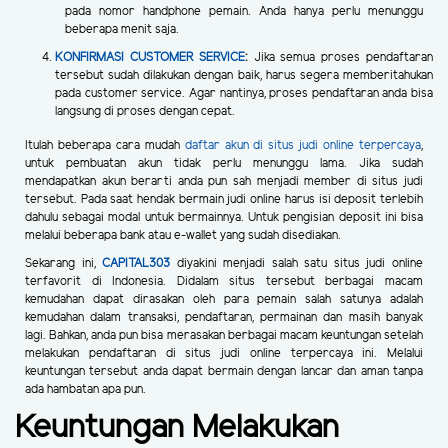
pada nomor handphone pemain. Anda hanya perlu menunggu
beberapa menit saja.
KONFIRMASI CUSTOMER SERVICE
:
Jika semua proses pendaftaran
tersebut sudah dilakukan dengan baik, harus segera memberitahukan
pada customer service. Agar nantinya, proses pendaftaran anda bisa
langsung di proses dengan cepat.
Itulah beberapa cara mudah
daftar akun di situs judi online terpercaya
,
untuk pembuatan akun tidak perlu menunggu lama. Jika sudah
mendapatkan akun berarti anda pun sah menjadi member di situs judi
tersebut. Pada saat hendak bermain judi online harus isi deposit terlebih
dahulu sebagai modal untuk bermainnya. Untuk pengisian deposit ini bisa
melalui beberapa bank atau e-wallet yang sudah disediakan.
Sekarang ini,
CAPITAL303
diyakini menjadi salah satu situs judi online
terfavorit di Indonesia. Didalam situs tersebut berbagai macam
kemudahan dapat dirasakan oleh para pemain salah satunya adalah
kemudahan dalam transaksi, pendaftaran, permainan dan masih banyak
lagi. Bahkan, anda pun bisa merasakan berbagai macam keuntungan setelah
melakukan pendaftaran di situs judi online terpercaya ini. Melalui
keuntungan tersebut anda dapat bermain dengan lancar dan aman tanpa
ada hambatan apa pun.
Keuntungan Melakukan