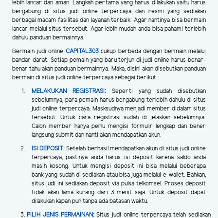
lebih lancar dan aman. Langkah pertama yang harus dilakukan yaitu harus
bergabung di situs judi online terpercaya dan resmi yang sediakan
berbagai macam fasilitas dan layanan terbaik. Agar nantinya bisa bermain
lancar melalui situs tersebut. Agar lebih mudah anda bisa pahami terlebih
dahulu panduan bermainnya.
Bermain judi online
CAPITAL303
cukup berbeda dengan bermain melalui
bandar darat. Setiap pemain yang baru terjun di judi online harus benar-
benar tahu akan panduan bermainnya. Maka, disini akan disebutkan panduan
bermain di situs judi online terpercaya sebagai berikut :
MELAKUKAN REGISTRASI
:
Seperti yang sudah disebutkan
sebelumnya, para pemain harus bergabung terlebih dahulu di situs
judi online terpercaya. Masksudnya menjadi member didalam situs
tersebut. Untuk cara registrasi sudah di jelaskan sebelumnya.
Calon member hanya perlu mengisi formulir lengkap dan bener
langsung submit dan nanti akan mendapatkan akun.
ISI DEPOSIT
:
Setelah berhasil mendapatkan akun di situs judi online
terpercaya, pastinya anda harus isi deposit karena saldo anda
masih kosong. Untuk mengisi deposit ini bisa melalui beberapa
bank yang sudah di sediakan atau bisa juga melalui e-wallet. Bahkan,
situs judi ini sediakan deposit via pulsa telkomsel. Proses deposit
tidak akan lama kurang dari 3 menit saja. Untuk deposit dapat
dilakukan kapan pun tanpa ada batasan waktu.
PILIH JENIS PERMAINAN
:
Situs judi online terpercaya telah sediakan