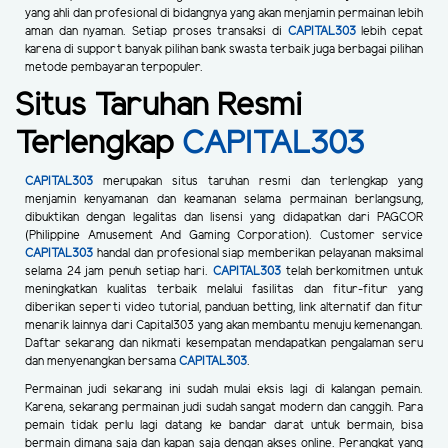
yang ahli dan profesional di bidangnya yang akan menjamin permainan lebih
aman dan nyaman. Setiap proses transaksi di
CAPITAL303
lebih cepat
karena di support banyak pilihan bank swasta terbaik juga berbagai pilihan
metode pembayaran terpopuler.
Situs Taruhan Resmi
Terlengkap
CAPITAL303
CAPITAL303
merupakan situs taruhan resmi dan terlengkap yang
menjamin kenyamanan dan keamanan selama permainan berlangsung,
dibuktikan dengan legalitas dan lisensi yang didapatkan dari PAGCOR
(Philippine Amusement And Gaming Corporation). Customer service
CAPITAL303
handal dan profesional siap memberikan pelayanan maksimal
selama 24 jam penuh setiap hari.
CAPITAL303
telah berkomitmen untuk
meningkatkan kualitas terbaik melalui fasilitas dan fitur-fitur yang
diberikan seperti video tutorial, panduan betting, link alternatif dan fitur
menarik lainnya dari Capital303 yang akan membantu menuju kemenangan.
Daftar sekarang dan nikmati kesempatan mendapatkan pengalaman seru
dan menyenangkan bersama
CAPITAL303
.
Permainan judi sekarang ini sudah mulai eksis lagi di kalangan pemain.
Karena, sekarang permainan judi sudah sangat modern dan canggih. Para
pemain tidak perlu lagi datang ke bandar darat untuk bermain, bisa
bermain dimana saja dan kapan saja dengan akses online. Perangkat yang