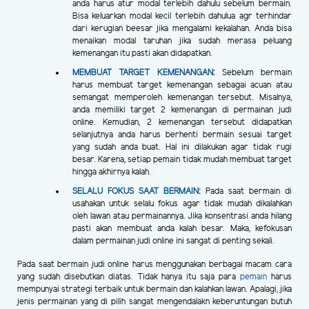
anda harus atur modal terlebih dahulu sebelum bermain.
Bisa keluarkan modal kecil terlebih dahulua agr terhindar
dari kerugian beesar jika mengalami kekalahan. Anda bisa
menaikan modal taruhan jika sudah merasa peluang
kemenangan itu pasti akan didapatkan.
MEMBUAT TARGET KEMENANGAN
:
Sebelum bermain
harus membuat target kemenangan sebagai acuan atau
semangat memperoleh kemenangan tersebut. Misalnya,
anda memiliki target 2 kemenangan di permainan judi
online. Kemudian, 2 kemenangan tersebut didapatkan
selanjutnya anda harus berhenti bermain sesuai target
yang sudah anda buat. Hal ini dilakukan agar tidak rugi
besar. Karena, setiap pemain tidak mudah membuat target
hingga akhirnya kalah.
SELALU FOKUS SAAT BERMAIN
:
Pada saat bermain di
usahakan untuk selalu fokus agar tidak mudah dikalahkan
oleh lawan atau permainannya. Jika konsentrasi anda hilang
pasti akan membuat anda kalah besar. Maka, kefokusan
dalam permainan judi online ini sangat di penting sekali.
Pada saat bermain judi online harus menggunakan berbagai macam cara
yang sudah disebutkan diatas. Tidak hanya itu saja para
pemain
harus
mempunyai strategi terbaik untuk bermain dan kalahkan lawan. Apalagi, jika
jenis permainan yang di pilih sangat mengendalakn keberuntungan butuh