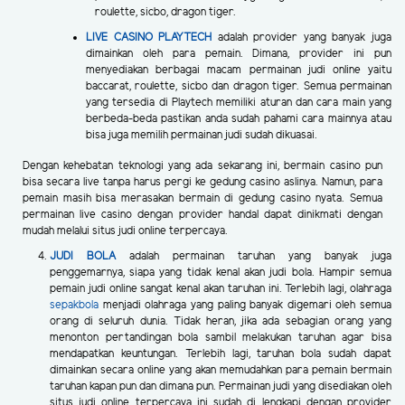
roulette, sicbo, dragon tiger.
LIVE CASINO PLAYTECH
adalah provider yang banyak juga
dimainkan oleh para pemain. Dimana, provider ini pun
menyediakan berbagai macam permainan judi online yaitu
baccarat, roulette, sicbo dan dragon tiger. Semua permainan
yang tersedia di Playtech memiliki aturan dan cara main yang
berbeda-beda pastikan anda sudah pahami cara mainnya atau
bisa juga memilih permainan judi sudah dikuasai.
Dengan kehebatan teknologi yang ada sekarang ini, bermain casino pun
bisa secara live tanpa harus pergi ke gedung casino aslinya. Namun, para
pemain masih bisa merasakan bermain di gedung casino nyata. Semua
permainan live casino dengan provider handal dapat dinikmati dengan
mudah melalui situs judi online terpercaya.
JUDI BOLA
adalah permainan taruhan yang banyak juga
penggemarnya, siapa yang tidak kenal akan judi bola. Hampir semua
pemain judi online sangat kenal akan taruhan ini. Terlebih lagi, olahraga
sepakbola
menjadi olahraga yang paling banyak digemari oleh semua
orang di seluruh dunia. Tidak heran, jika ada sebagian orang yang
menonton pertandingan bola sambil melakukan taruhan agar bisa
mendapatkan keuntungan. Terlebih lagi, taruhan bola sudah dapat
dimainkan secara online yang akan memudahkan para pemain bermain
taruhan kapan pun dan dimana pun. Permainan judi yang disediakan oleh
situs judi online terpercaya ini sudah di lengkapi dengan provider