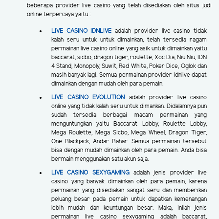
beberapa provider live casino yang telah disediakan oleh situs judi
online terpercaya yaitu :
LIVE CASINO IDNLIVE
adalah provider live casino tidak
kalah seru untuk untuk dimainkan, telah tersedia ragam
permainan live casino online yang asik untuk dimainkan yaitu
baccarat, sicbo, dragon tiger, roulette, Xoc Dia, Niu Niu, IDN
4 Stand, Monopoly, Suwit, Red White, Poker Dice, Oglok dan
masih banyak lagi. Semua permainan provider idnlive dapat
dimainkan dengan mudah oleh para pemain.
LIVE CASINO EVOLUTION
adalah provider live casino
online yang tidak kalah seru untuk dimankan. Didalamnya pun
sudah tersedia berbagai macam permainan yang
menguntungkan yaitu Baccarat Lobby, Roulette Lobby,
Mega Roulette, Mega Sicbo, Mega Wheel, Dragon Tiger,
One Blackjack, Andar Bahar. Semua permainan tersebut
bisa dengan mudah dimainkan oleh para pemain. Anda bisa
bermain menggunakan satu akun saja.
LIVE CASINO SEXYGAMING
adalah jenis provider live
casino yang banyak dimainkan oleh para pemain, karena
permainan yang disediakan sangat seru dan memberikan
peluang besar pada pemain untuk dapatkan kemenangan
lebih mudah dan keuntungan besar. Maka, inilah jenis
permainan live casino sexygaming adalah baccarat,