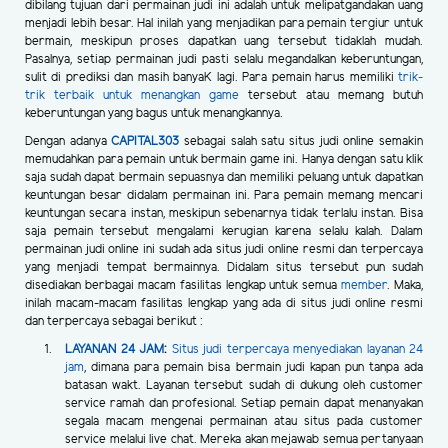
dibilang tujuan dari permainan judi ini adalah untuk melipatgandakan uang
menjadi lebih besar. Hal inilah yang menjadikan para pemain tergiur untuk
bermain, meskipun proses dapatkan uang tersebut tidaklah mudah.
Pasalnya, setiap permainan judi pasti selalu megandalkan keberuntungan,
sulit di prediksi dan masih banyaK lagi. Para pemain harus memiliki
trik-
trik terbaik untuk menangkan game
tersebut atau memang butuh
keberuntungan yang bagus untuk menangkannya.
Dengan adanya
CAPITAL303
sebagai salah satu situs judi online semakin
memudahkan para pemain untuk bermain game ini. Hanya dengan satu klik
saja sudah dapat bermain sepuasnya dan memiliki peluang untuk dapatkan
keuntungan besar didalam permainan ini. Para pemain memang mencari
keuntungan secara instan, meskipun sebenarnya tidak terlalu instan. Bisa
saja pemain tersebut mengalami kerugian karena selalu kalah. Dalam
permainan judi online ini sudah ada situs judi online resmi dan terpercaya
yang menjadi tempat bermainnya. Didalam situs tersebut pun sudah
disediakan berbagai macam fasilitas lengkap untuk semua
member
. Maka,
inilah macam-macam fasilitas lengkap yang ada di situs judi online resmi
dan terpercaya sebagai berikut :
LAYANAN 24 JAM
:
Situs judi terpercaya menyediakan layanan 24
jam
, dimana para pemain bisa bermain judi kapan pun tanpa ada
batasan wakt. Layanan tersebut sudah di dukung oleh customer
service ramah dan profesional. Setiap pemain dapat menanyakan
segala macam mengenai permainan atau situs pada customer
service melalui live chat. Mereka akan mejawab semua pertanyaan