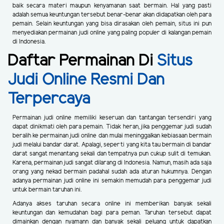
baik secara materi maupun kenyamanan saat bermain. Hal yang pasti
adalah semua keuntungan tersebut benar-benar akan didapatkan oleh para
pemain. Selain keuntungan yang bisa dirasakan oleh pemain, situs ini pun
menyediakan permainan judi online yang paling populer di kalangan pemain
di Indonesia.
Daftar Permainan Di
Situs
Judi Online Resmi Dan
Terpercaya
Permainan judi online memiliki keseruan dan tantangan tersendiri yang
dapat dinikmati oleh para pemain. Tidak heran, jika penggemar judi sudah
beralih ke permainan judi online dan mulai meninggalkan kebiasaan bermain
judi melalui bandar darat. Apalagi, seperti yang kita tau bermain di bandar
darat sangat menantang sekali dan tempatnya pun cukup sulit di temukan.
Karena, permainan judi sangat dilarang di Indonesia. Namun, masih ada saja
orang yang nekad bermain padahal sudah ada aturan hukumnya. Dengan
adanya permainan judi online ini semakin memudah para penggemar judi
untuk bermain taruhan ini.
Adanya akses taruhan secara online ini memberikan banyak sekali
keuntungan dan kemudahan bagi para peman. Taruhan tersebut dapat
dimainkan dengan nyamann dan banyak sekali peluang untuk dapatkan