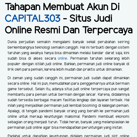
Tahapan Membuat Akun Di
CAPITAL303
- Situs Judi
Online Resmi Dan Terpercaya
Dunia perjudian semakin mengalami banyak sekali perubahan seiring
berkembangnya teknologi semakin canggih. Hal ini terbukti dengan sistem
taruhan yang awalnya hanya bisa dimainkan melalui bandar darat saja, kini
sudah bisa di akses secara
online
. Permainan taruhan sekarang lebih
populer dengan istilah judi online. Bahkan, permainan judi online banyak di
lirik oleh para pemain, karena lebih mudah dan praktis untuk dimainkan.
Di zaman yang sudah canggih ini, permainan judi sudah dapat dimainkan
secara online. Hal ini pun, memudahkan para penggemarnya untuk bermain
game tersebut. Selain itu, adanya situs judi online terpercaya pun sangat
membantu para pemain untuk bermain dengan lancar. Karena, didalamnya
sudah tersedia berbagai macam fasilitas lengkap dan layanan terbaik. Hal
inilah yang menjadikan permainan judi kembali booming di kalangan pemain.
Apalagi, di tengah pandemi banyak orang yang beralih ke permainan judi
online untuk meraup keuntungan maksimal. Pandemi membuat ekonomi
sebagian orang menjadi turun. Tidak heran, banyak yang melampiaskan ke
permainan judi online agar bisa mendapatkan peruntungan yang instan.
Padahal untuk dapatkan keuntungan didalam permainan judi slot online