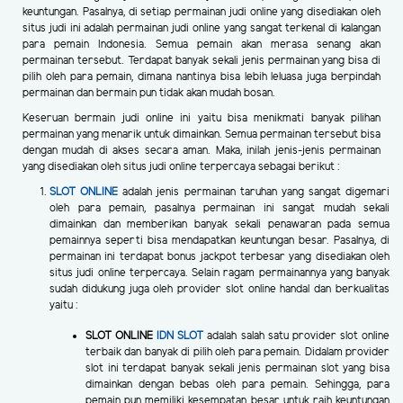
keuntungan. Pasalnya, di setiap permainan judi online yang disediakan oleh
situs judi ini adalah permainan judi online yang sangat terkenal di kalangan
para pemain Indonesia. Semua pemain akan merasa senang akan
permainan tersebut. Terdapat banyak sekali jenis permainan yang bisa di
pilih oleh para pemain, dimana nantinya bisa lebih leluasa juga berpindah
permainan dan bermain pun tidak akan mudah bosan.
Keseruan bermain judi online ini yaitu bisa menikmati banyak pilihan
permainan yang menarik untuk dimainkan. Semua permainan tersebut bisa
dengan mudah di akses secara aman. Maka, inilah jenis-jenis permainan
yang disediakan oleh situs judi online terpercaya sebagai berikut :
SLOT ONLINE
adalah jenis permainan taruhan yang sangat digemari
oleh para pemain, pasalnya permainan ini sangat mudah sekali
dimainkan dan memberikan banyak sekali penawaran pada semua
pemainnya seperti bisa mendapatkan keuntungan besar. Pasalnya, di
permainan ini terdapat bonus jackpot terbesar yang disediakan oleh
situs judi online terpercaya. Selain ragam permainannya yang banyak
sudah didukung juga oleh provider slot online handal dan berkualitas
yaitu :
SLOT ONLINE
IDN SLOT
adalah salah satu provider slot online
terbaik dan banyak di pilih oleh para pemain. Didalam provider
slot ini terdapat banyak sekali jenis permainan slot yang bisa
dimainkan dengan bebas oleh para pemain. Sehingga, para
pemain pun memiliki kesempatan besar untuk raih keuntungan