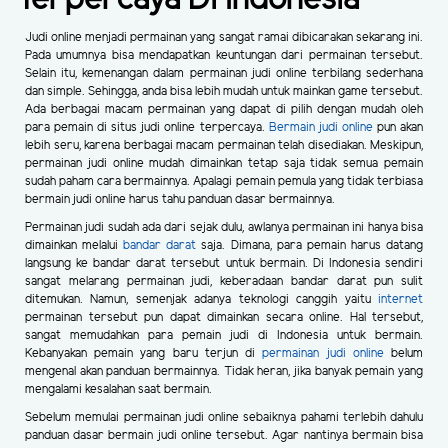
Terpercaya Di Indonesia
Judi online menjadi permainan yang sangat ramai dibicarakan sekarang ini.
Pada umumnya bisa mendapatkan keuntungan dari permainan tersebut.
Selain itu, kemenangan dalam permainan judi online terbilang sederhana
dan simple. Sehingga, anda bisa lebih mudah untuk mainkan game tersebut.
Ada berbagai macam permainan yang dapat di pilih dengan mudah oleh
para pemain di situs judi online terpercaya.
Bermain judi online
pun akan
lebih seru, karena berbagai macam permainan telah disediakan. Meskipun,
permainan judi online mudah dimainkan tetap saja tidak semua pemain
sudah paham cara bermainnya. Apalagi pemain pemula yang tidak terbiasa
bermain judi online harus tahu panduan dasar bermainnya.
Permainan judi sudah ada dari sejak dulu, awlanya permainan ini hanya bisa
dimainkan melalui
bandar darat
saja. Dimana, para pemain harus datang
langsung ke bandar darat tersebut untuk bermain. Di Indonesia sendiri
sangat melarang permainan judi, keberadaan bandar darat pun sulit
ditemukan. Namun, semenjak adanya teknologi canggih yaitu
internet
permainan tersebut pun dapat dimainkan secara online. Hal tersebut,
sangat memudahkan para pemain judi di Indonesia untuk bermain.
Kebanyakan pemain yang baru terjun di
permainan judi online
belum
mengenal akan panduan bermainnya. Tidak heran, jika banyak pemain yang
mengalami kesalahan saat bermain.
Sebelum memulai permainan judi online sebaiknya pahami terlebih dahulu
panduan dasar bermain judi online tersebut. Agar nantinya bermain bisa