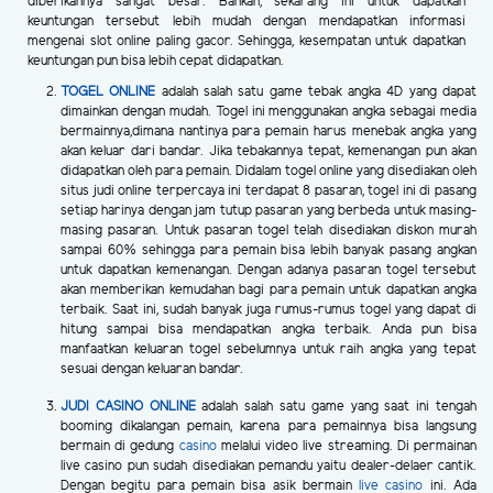
diberikannya sangat besar. Bahkan, sekarang ini untuk dapatkan
keuntungan tersebut lebih mudah dengan mendapatkan informasi
mengenai slot online paling gacor. Sehingga, kesempatan untuk dapatkan
keuntungan pun bisa lebih cepat didapatkan.
TOGEL ONLINE
adalah salah satu game tebak angka 4D yang dapat
dimainkan dengan mudah. Togel ini menggunakan angka sebagai media
bermainnya,dimana nantinya para pemain harus menebak angka yang
akan keluar dari bandar. Jika tebakannya tepat, kemenangan pun akan
didapatkan oleh para pemain. Didalam togel online yang disediakan oleh
situs judi online terpercaya ini terdapat 8 pasaran, togel ini di pasang
setiap harinya dengan jam tutup pasaran yang berbeda untuk masing-
masing pasaran. Untuk pasaran togel telah disediakan diskon murah
sampai 60% sehingga para pemain bisa lebih banyak pasang angkan
untuk dapatkan kemenangan. Dengan adanya pasaran togel tersebut
akan memberikan kemudahan bagi para pemain untuk dapatkan angka
terbaik. Saat ini, sudah banyak juga rumus-rumus togel yang dapat di
hitung sampai bisa mendapatkan angka terbaik. Anda pun bisa
manfaatkan keluaran togel sebelumnya untuk raih angka yang tepat
sesuai dengan keluaran bandar.
JUDI CASINO ONLINE
adalah salah satu game yang saat ini tengah
booming dikalangan pemain, karena para pemainnya bisa langsung
bermain di gedung
casino
melalui video live streaming. Di permainan
live casino pun sudah disediakan pemandu yaitu dealer-delaer cantik.
Dengan begitu para pemain bisa asik bermain
live casino
ini. Ada