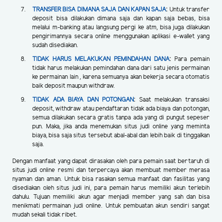
TRANSFER BISA DIMANA SAJA DAN KAPAN SAJA
:
Untuk transfer
deposit bisa dilakukan dimana saja dan kapan saja bebas, bisa
melalui m-banking atau langsung pergi ke atm, bisa juga dilakukan
pengirimannya secara online menggunakan aplikasi e-wallet yang
sudah disediakan.
TIDAK HARUS MELAKUKAN PEMINDAHAN DANA
:
Para pemain
tidak harus melakukan pemindahan dana dari satu jenis permainan
ke permainan lain , karena semuanya akan bekerja secara otomatis
baik deposit maupun withdraw.
TIDAK ADA BIAYA DAN POTONGAN
:
Saat melakukan transaksi
deposit, withdraw atau pendaftaran tidak ada biaya dan potongan,
semua dilakukan secara gratis tanpa ada yang di pungut sepeser
pun. Maka, jika anda menemukan situs judi online yang meminta
biaya, bisa saja situs tersebut abal-abal dan lebih baik di tinggalkan
saja.
Dengan manfaat yang dapat dirasakan oleh para pemain saat bertaruh di
situs judi online resmi dan terpercaya akan membuat member merasa
nyaman dan aman. Untuk bisa rasakan semua manfaat dan fasilitas yang
disediakan oleh situs judi ini, para pemain harus memiliki akun terlebih
dahulu. Tujuan memiliki akun agar menjadi member yang sah dan bisa
menikmati permainan judi online. Untuk pembuatan akun sendiri sangat
mudah sekali tidak ribet.