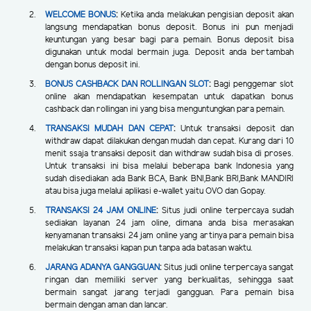
WELCOME BONUS
:
Ketika anda melakukan pengisian deposit akan
langsung mendapatkan bonus deposit. Bonus ini pun menjadi
keuntungan yang besar bagi para pemain. Bonus deposit bisa
digunakan untuk modal bermain juga. Deposit anda bertambah
dengan bonus deposit ini.
BONUS CASHBACK DAN ROLLINGAN SLOT
:
Bagi penggemar slot
online akan mendapatkan kesempatan untuk dapatkan bonus
cashback dan rollingan ini yang bisa menguntungkan para pemain.
TRANSAKSI MUDAH DAN CEPAT
:
Untuk transaksi deposit dan
withdraw dapat dilakukan dengan mudah dan cepat. Kurang dari 10
menit ssaja transaksi deposit dan withdraw sudah bisa di proses.
Untuk transaksi ini bisa melalui beberapa bank Indonesia yang
sudah disediakan ada Bank BCA, Bank BNI,Bank BRI,Bank MANDIRI
atau bisa juga melalui aplikasi e-wallet yaitu OVO dan Gopay.
TRANSAKSI 24 JAM ONLINE
:
Situs judi online terpercaya sudah
sediakan layanan 24 jam oline, dimana anda bisa merasakan
kenyamanan transaksi 24 jam online yang artinya para pemain bisa
melakukan transaksi kapan pun tanpa ada batasan waktu.
JARANG ADANYA GANGGUAN
:
Situs judi online terpercaya sangat
ringan dan memiliki server yang berkualitas, sehingga saat
bermain sangat jarang terjadi gangguan. Para pemain bisa
bermain dengan aman dan lancar.