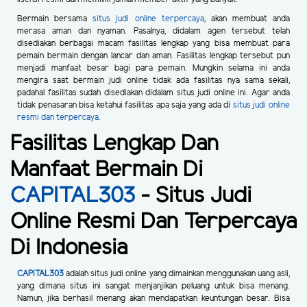
Bermain bersama
situs judi online terpercaya
, akan membuat anda
merasa aman dan nyaman. Pasalnya, didalam agen tersebut telah
disediakan berbagai macam fasilitas lengkap yang bisa membuat para
pemain bermain dengan lancar dan aman. Fasilitas lengkap tersebut pun
menjadi manfaat besar bagi para pemain. Mungkin selama ini anda
mengira saat bermain judi online tidak ada fasilitas nya sama sekali,
padahal fasilitas sudah disediakan didalam situs judi online ini. Agar anda
tidak penasaran bisa ketahui fasilitas apa saja yang ada di
situs judi online
resmi dan terpercaya.
Fasilitas Lengkap Dan
Manfaat Bermain Di
CAPITAL303
- Situs Judi
Online Resmi Dan Terpercaya
Di Indonesia
CAPITAL303
adalah situs judi online yang dimainkan menggunakan uang asli,
yang dimana situs ini sangat menjanjikan peluang untuk bisa menang.
Namun, jika berhasil menang akan mendapatkan keuntungan besar. Bisa