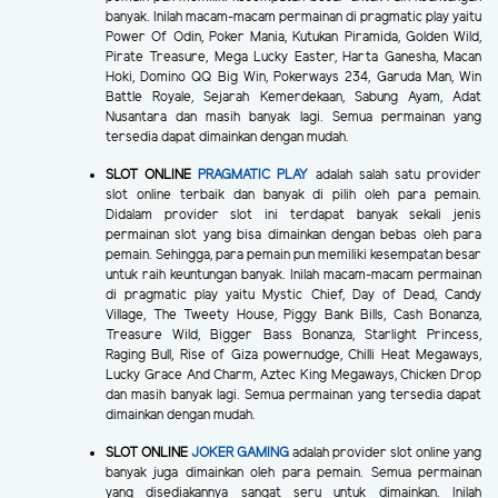
banyak. Inilah macam-macam permainan di pragmatic play yaitu
Power Of Odin, Poker Mania, Kutukan Piramida, Golden Wild,
Pirate Treasure, Mega Lucky Easter, Harta Ganesha, Macan
Hoki, Domino QQ Big Win, Pokerways 234, Garuda Man, Win
Battle Royale, Sejarah Kemerdekaan, Sabung Ayam, Adat
Nusantara dan masih banyak lagi. Semua permainan yang
tersedia dapat dimainkan dengan mudah.
SLOT ONLINE
PRAGMATIC PLAY
adalah salah satu provider
slot online terbaik dan banyak di pilih oleh para pemain.
Didalam provider slot ini terdapat banyak sekali jenis
permainan slot yang bisa dimainkan dengan bebas oleh para
pemain. Sehingga, para pemain pun memiliki kesempatan besar
untuk raih keuntungan banyak. Inilah macam-macam permainan
di pragmatic play yaitu Mystic Chief, Day of Dead, Candy
Village, The Tweety House, Piggy Bank Bills, Cash Bonanza,
Treasure Wild, Bigger Bass Bonanza, Starlight Princess,
Raging Bull, Rise of Giza powernudge, Chilli Heat Megaways,
Lucky Grace And Charm, Aztec King Megaways, Chicken Drop
dan masih banyak lagi. Semua permainan yang tersedia dapat
dimainkan dengan mudah.
SLOT ONLINE
JOKER GAMING
adalah provider slot online yang
banyak juga dimainkan oleh para pemain. Semua permainan
yang disediakannya sangat seru untuk dimainkan. Inilah