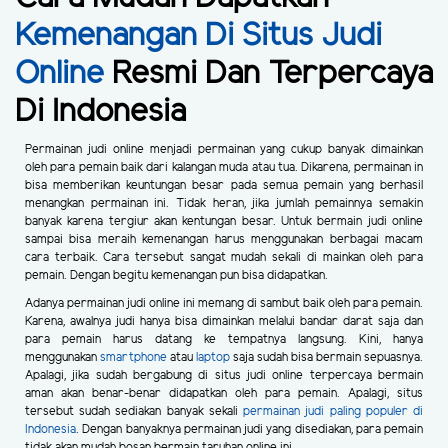
Kemenangan Di Situs Judi
Online
Resmi Dan Terpercaya
Di Indonesia
Permainan judi online menjadi permainan yang cukup banyak dimainkan
oleh para pemain baik dari kalangan muda atau tua. Dikarena, permainan in
bisa memberikan keuntungan besar pada semua pemain yang berhasil
menangkan permainan ini. Tidak heran, jika jumlah pemainnya semakin
banyak karena tergiur akan kentungan besar. Untuk bermain judi online
sampai bisa meraih kemenangan harus menggunakan berbagai macam
cara terbaik. Cara tersebut sangat mudah sekali di mainkan oleh para
pemain. Dengan begitu kemenangan pun bisa didapatkan.
Adanya permainan judi online ini memang di sambut baik oleh para pemain.
Karena, awalnya judi hanya bisa dimainkan melalui bandar darat saja dan
para pemain harus datang ke tempatnya langsung. Kini, hanya
menggunakan
smartphone
atau
laptop
saja sudah bisa bermain sepuasnya.
Apalagi, jika sudah bergabung di situs judi online terpercaya bermain
aman akan benar-benar didapatkan oleh para pemain. Apalagi, situs
tersebut sudah sediakan banyak sekali
permainan judi paling populer di
Indonesia
. Dengan banyaknya permainan judi yang disediakan, para pemain
tidak akan mudah bosan bermain taruhan online ini.