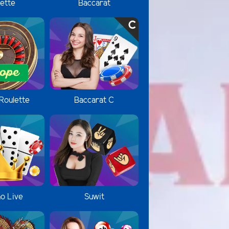
lette
Baccarat
Roulette
Baccarat C
o Live
Suwit