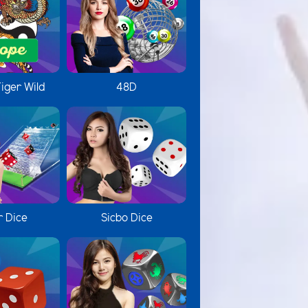
iger Wild
48D
r Dice
Sicbo Dice