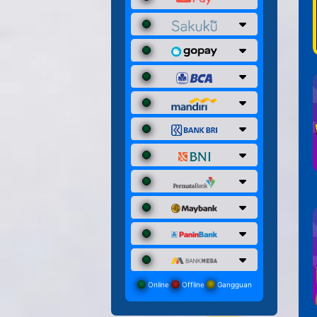
Online
Offline
Gangguan