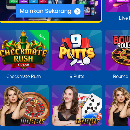
Live 
NEW
Checkmate Rush
9 Putts
Bounce 