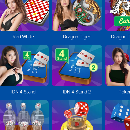
Red White
Dragon Tiger
Dragon T
IDN 4 Stand
IDN 4 Stand 2
Poke