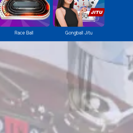
Race Ball
Gongball Jitu