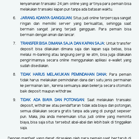
kenyamanan transaksi 24 jam online yang artinya para pemain bisa
melakukan transaksi kapan pun tanpa ada batasan waktu.
JARANG ADANYA GANGGUAN
:
Situs judi online terpercaya sangat
ringan dan memiliki server yang berkualitas, sehingga saat
bermain sangat jarang terjadi gangguan. Para pemain bisa
bermain dengan aman dan lancar.
TRANSFER BISA DIMANA SAJA DAN KAPAN SAJA
:
Untuk transfer
deposit bisa dilakukan dimana saja dan kapan saja bebas, bisa
melalui m-banking atau langsung pergi ke atm, bisa juga dilakukan
pengirimannya secara online menggunakan aplikasi e-wallet yang
sudah disediakan.
TIDAK HARUS MELAKUKAN PEMINDAHAN DANA
:
Para pemain
tidak harus melakukan pemindahan dana dari satu jenis permainan
ke permainan lain , karena semuanya akan bekerja secara otomatis
baik deposit maupun withdraw.
TIDAK ADA BIAYA DAN POTONGAN
:
Saat melakukan transaksi
deposit, withdraw atau pendaftaran tidak ada biaya dan potongan,
semua dilakukan secara gratis tanpa ada yang di pungut sepeser
pun. Maka, jika anda menemukan situs judi online yang meminta
biaya, bisa saja situs tersebut abal-abal dan lebih baik di tinggalkan
saja.
Dengan manfaat yang dapat dirasakan oleh para pemain saat bertaruh di