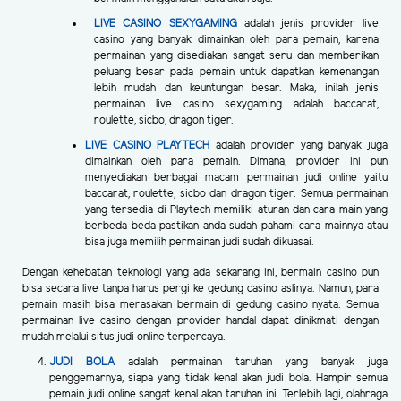
LIVE CASINO SEXYGAMING
adalah jenis provider live
casino yang banyak dimainkan oleh para pemain, karena
permainan yang disediakan sangat seru dan memberikan
peluang besar pada pemain untuk dapatkan kemenangan
lebih mudah dan keuntungan besar. Maka, inilah jenis
permainan live casino sexygaming adalah baccarat,
roulette, sicbo, dragon tiger.
LIVE CASINO PLAYTECH
adalah provider yang banyak juga
dimainkan oleh para pemain. Dimana, provider ini pun
menyediakan berbagai macam permainan judi online yaitu
baccarat, roulette, sicbo dan dragon tiger. Semua permainan
yang tersedia di Playtech memiliki aturan dan cara main yang
berbeda-beda pastikan anda sudah pahami cara mainnya atau
bisa juga memilih permainan judi sudah dikuasai.
Dengan kehebatan teknologi yang ada sekarang ini, bermain casino pun
bisa secara live tanpa harus pergi ke gedung casino aslinya. Namun, para
pemain masih bisa merasakan bermain di gedung casino nyata. Semua
permainan live casino dengan provider handal dapat dinikmati dengan
mudah melalui situs judi online terpercaya.
JUDI BOLA
adalah permainan taruhan yang banyak juga
penggemarnya, siapa yang tidak kenal akan judi bola. Hampir semua
pemain judi online sangat kenal akan taruhan ini. Terlebih lagi, olahraga