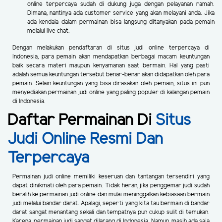
online terpercaya sudah di dukung juga dengan pelayanan ramah.
Dimana, nantinya ada customer service yang akan melayani anda. Jika
ada kendala dalam permainan bisa langsung ditanyakan pada pemain
melalui live chat.
Dengan melakukan pendaftaran di situs judi online terpercaya di
Indonesia, para pemain akan mendapatkan berbagai macam keuntungan
baik secara materi maupun kenyamanan saat bermain. Hal yang pasti
adalah semua keuntungan tersebut benar-benar akan didapatkan oleh para
pemain. Selain keuntungan yang bisa dirasakan oleh pemain, situs ini pun
menyediakan permainan judi online yang paling populer di kalangan pemain
di Indonesia.
Daftar Permainan Di
Situs
Judi Online Resmi Dan
Terpercaya
Permainan judi online memiliki keseruan dan tantangan tersendiri yang
dapat dinikmati oleh para pemain. Tidak heran, jika penggemar judi sudah
beralih ke permainan judi online dan mulai meninggalkan kebiasaan bermain
judi melalui bandar darat. Apalagi, seperti yang kita tau bermain di bandar
darat sangat menantang sekali dan tempatnya pun cukup sulit di temukan.
Karena, permainan judi sangat dilarang di Indonesia. Namun, masih ada saja