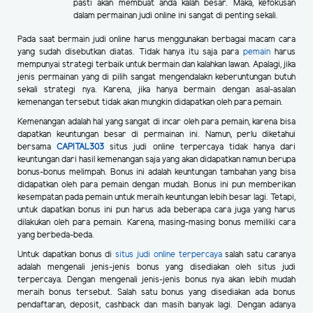
pasti akan membuat anda kalah besar. Maka, kefokusan
dalam permainan judi online ini sangat di penting sekali.
Pada saat bermain judi online harus menggunakan berbagai macam cara
yang sudah disebutkan diatas. Tidak hanya itu saja para
pemain
harus
mempunyai strategi terbaik untuk bermain dan kalahkan lawan. Apalagi, jika
jenis permainan yang di pilih sangat mengendalakn keberuntungan butuh
sekali strategi nya. Karena, jika hanya bermain dengan asal-asalan
kemenangan tersebut tidak akan mungkin didapatkan oleh para pemain.
Kemenangan adalah hal yang sangat di incar oleh para pemain, karena bisa
dapatkan keuntungan besar di permainan ini. Namun, perlu diketahui
bersama
CAPITAL303
situs judi online terpercaya tidak hanya dari
keuntungan dari hasil kemenangan saja yang akan didapatkan namun berupa
bonus-bonus melimpah. Bonus ini adalah keuntungan tambahan yang bisa
didapatkan oleh para pemain dengan mudah. Bonus ini pun memberikan
kesempatan pada pemain untuk meraih keuntungan lebih besar lagi. Tetapi,
untuk dapatkan bonus ini pun harus ada beberapa cara juga yang harus
dilakukan oleh para pemain. Karena, masing-masing bonus memiliki cara
yang berbeda-beda.
Untuk dapatkan bonus di
situs judi online terpercaya
salah satu caranya
adalah mengenali jenis-jenis bonus yang disediakan oleh situs judi
terpercaya. Dengan mengenali jenis-jenis bonus nya akan lebih mudah
meraih bonus tersebut. Salah satu bonus yang disediakan ada bonus
pendaftaran, deposit, cashback dan masih banyak lagi. Dengan adanya