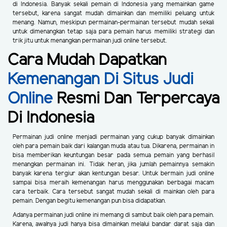
di Indonesia. Banyak sekali pemain di Indonesia yang memainkan game
tersebut, karena sangat mudah dimainkan dan memiliki peluang untuk
menang. Namun, meskipun permainan-permainan tersebut mudah sekali
untuk dimenangkan tetap saja para pemain harus memiliki strategi dan
trik jitu untuk menangkan permainan judi online tersebut.
Cara Mudah Dapatkan
Kemenangan Di Situs Judi
Online
Resmi Dan Terpercaya
Di Indonesia
Permainan judi online menjadi permainan yang cukup banyak dimainkan
oleh para pemain baik dari kalangan muda atau tua. Dikarena, permainan in
bisa memberikan keuntungan besar pada semua pemain yang berhasil
menangkan permainan ini. Tidak heran, jika jumlah pemainnya semakin
banyak karena tergiur akan kentungan besar. Untuk bermain judi online
sampai bisa meraih kemenangan harus menggunakan berbagai macam
cara terbaik. Cara tersebut sangat mudah sekali di mainkan oleh para
pemain. Dengan begitu kemenangan pun bisa didapatkan.
Adanya permainan judi online ini memang di sambut baik oleh para pemain.
Karena, awalnya judi hanya bisa dimainkan melalui bandar darat saja dan