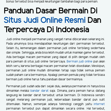
bonus tersebut bisa menjadi keuntungan tambahan bagi para pemain.
Panduan Dasar Bermain Di
Situs Judi Online Resmi
Dan
Terpercaya Di Indonesia
Judi online menjadi permainan yang sangat ramai dibicarakan sekarang ini.
Pada umumnya bisa mendapatkan keuntungan dari permainan tersebut.
Selain itu, kemenangan dalam permainan judi online terbilang sederhana
dan simple. Sehingga, anda bisa lebih mudah untuk mainkan game tersebut.
Ada berbagai macam permainan yang dapat di pilih dengan mudah oleh
para pemain di situs judi online terpercaya.
Bermain judi online
pun akan
lebih seru, karena berbagai macam permainan telah disediakan. Meskipun,
permainan judi online mudah dimainkan tetap saja tidak semua pemain
sudah paham cara bermainnya. Apalagi pemain pemula yang tidak terbiasa
bermain judi online harus tahu panduan dasar bermainnya.
Permainan judi sudah ada dari sejak dulu, awlanya permainan ini hanya bisa
dimainkan melalui
bandar darat
saja. Dimana, para pemain harus datang
langsung ke bandar darat tersebut untuk bermain. Di Indonesia sendiri
sangat melarang permainan judi, keberadaan bandar darat pun sulit
ditemukan. Namun, semenjak adanya teknologi canggih yaitu
internet
permainan tersebut pun dapat dimainkan secara online. Hal tersebut,