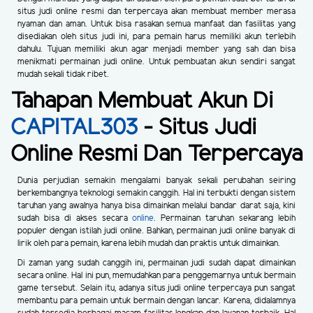
situs judi online resmi dan terpercaya akan membuat member merasa
nyaman dan aman. Untuk bisa rasakan semua manfaat dan fasilitas yang
disediakan oleh situs judi ini, para pemain harus memiliki akun terlebih
dahulu. Tujuan memiliki akun agar menjadi member yang sah dan bisa
menikmati permainan judi online. Untuk pembuatan akun sendiri sangat
mudah sekali tidak ribet.
Tahapan Membuat Akun Di
CAPITAL303
- Situs Judi
Online Resmi Dan Terpercaya
Dunia perjudian semakin mengalami banyak sekali perubahan seiring
berkembangnya teknologi semakin canggih. Hal ini terbukti dengan sistem
taruhan yang awalnya hanya bisa dimainkan melalui bandar darat saja, kini
sudah bisa di akses secara
online
. Permainan taruhan sekarang lebih
populer dengan istilah judi online. Bahkan, permainan judi online banyak di
lirik oleh para pemain, karena lebih mudah dan praktis untuk dimainkan.
Di zaman yang sudah canggih ini, permainan judi sudah dapat dimainkan
secara online. Hal ini pun, memudahkan para penggemarnya untuk bermain
game tersebut. Selain itu, adanya situs judi online terpercaya pun sangat
membantu para pemain untuk bermain dengan lancar. Karena, didalamnya