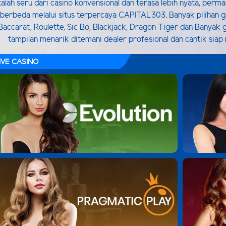
kalah seru dari casino konvensional dan terasa lebih nyata, perm
berbeda melalui situs terpercaya CAPITAL303. Banyak pilihan ga
Baccarat, Roulette, Sic Bo, Blackjack, Dragon Tiger dan Banyak 
tampilan menarik ditemani dealer profesional dan cantik sia
IVE CASINO