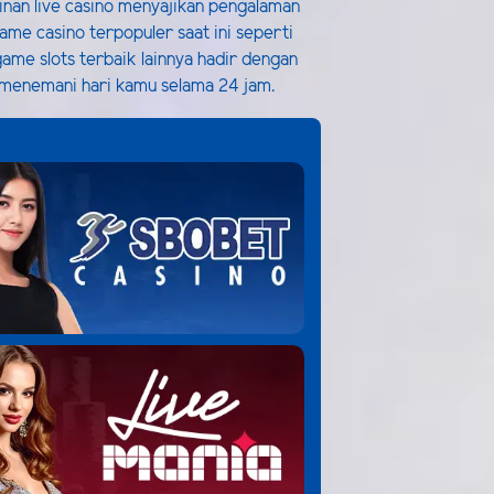
ainan live casino menyajikan pengalaman
me casino terpopuler saat ini seperti
game slots terbaik lainnya hadir dengan
p menemani hari kamu selama 24 jam.