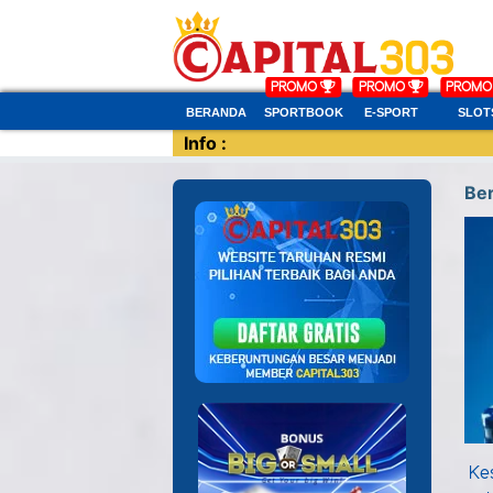
PROMO
PROMO
PROM
BERANDA
SPORTBOOK
E-SPORT
SLOT
Info :
Se
Be
Ke